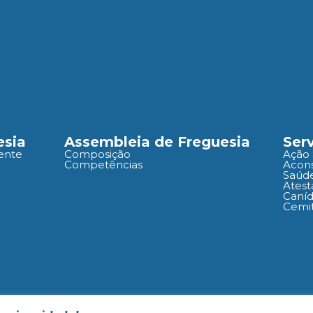
esia
Assembleia de Freguesia
Ser
ente
Composição
Ação 
Competências
Acons
Saúd
Atest
Caní
Cemit