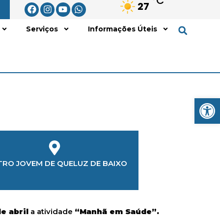
°C
27
Serviços
Informações Úteis
Open
LOCALIZAÇÃO
TRO JOVEM DE QUELUZ DE BAIXO
e abril
a atividade
“Manhã em Saúde”.