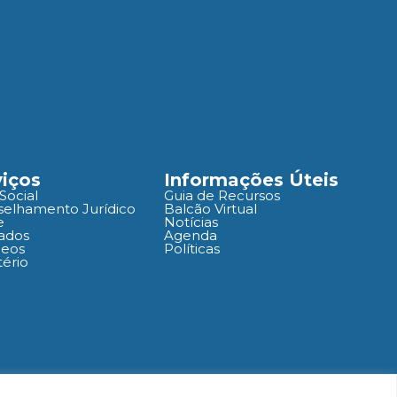
viços
Informações Úteis
Social
Guia de Recursos
elhamento Jurídico
Balcão Virtual
e
Notícias
ados
Agenda
deos
Políticas
ério