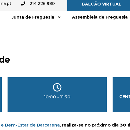
na.pt
214 226 980
BALCÃO VIRTUAL
Junta de Freguesia
Assembleia de Freguesia
de
CEN
10:00 - 11:30
 e Bem-Estar de Barcarena
, realiza-se no próximo dia
30 d