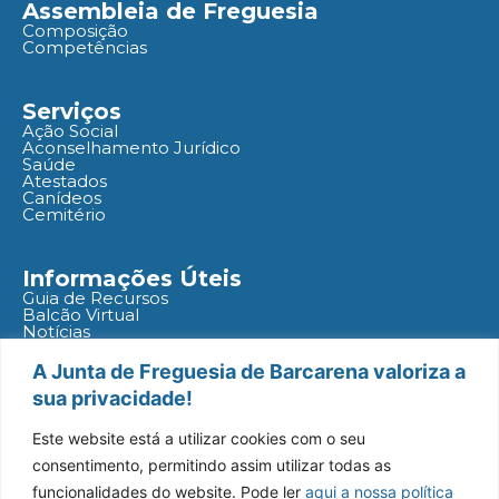
Assembleia de Freguesia
Composição
Competências
Serviços
Ação Social
Aconselhamento Jurídico
Saúde
Atestados
Canídeos
Cemitério
Informações Úteis
Guia de Recursos
Balcão Virtual
Notícias
Agenda
Políticas
A Junta de Freguesia de Barcarena valoriza a
sua privacidade!
Redes Socias
Este website está a utilizar cookies com o seu
consentimento, permitindo assim utilizar todas as
funcionalidades do website. Pode ler
aqui a nossa política