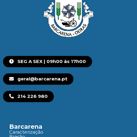
SEG A SEX | 09h00 às 17h00
geral@barcarena.pt
214 226 980
Barcarena
Caracterização
Brasão