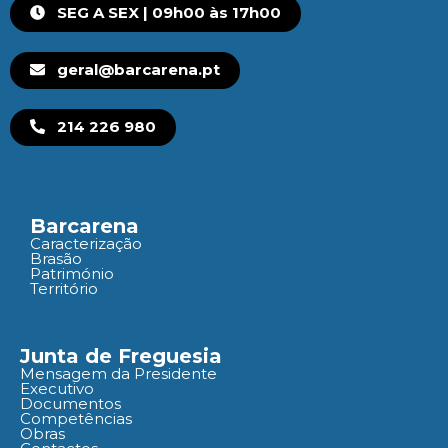
SEG A SEX | 09h00 às 17h00
geral@barcarena.pt
214 226 980
Barcarena
Caracterização
Brasão
Património
Território
Junta de Freguesia
Mensagem da Presidente
Executivo
Documentos
Competências
Obras