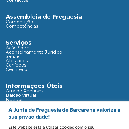
Contactos
Assembleia de Freguesia
Composição
Competências
Serviços
Ação Social
Aconselhamento Jurídico
Saúde
Atestados
Canídeos
Cemitério
Informações Úteis
Guia de Recursos
Balcão Virtual
Notícias
Agenda
Políticas
A Junta de Freguesia de Barcarena valoriza a
sua privacidade!
Redes Socias
Este website está a utilizar cookies com o seu