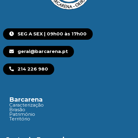
SEG A SEX | 09h00 às 17h00
geral@barcarena.pt
214 226 980
Barcarena
Caracterização
Brasão
Património
Território