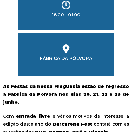
18:00 - 01:00
LOCALIZAÇÃO
FÁBRICA DA PÓLVORA
As Festas da nossa Freguesia estão de regresso
à Fábrica da Pólvora nos dias 20, 21, 22 e 23 de
junho.
Com
entrada livre
e vários motivos de interesse, a
edição deste ano do
Barcarena Fest
contará com as
atuações dos
HMB, Herman José e Micaela
.