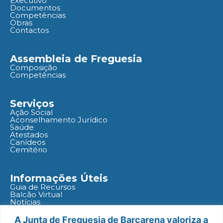
Executivo
Documentos
Competências
Obras
Contactos
Assembleia de Freguesia
Composição
Competências
Serviços
Ação Social
Aconselhamento Jurídico
Saúde
Atestados
Canídeos
Cemitério
Informações Úteis
Guia de Recursos
Balcão Virtual
Notícias
Agenda
Políticas
A Junta de Freguesia de Barcarena valoriza a