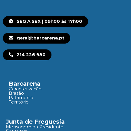
SEG A SEX | 09h00 às 17h00
geral@barcarena.pt
214 226 980
Barcarena
Caracterização
Brasão
Património
Território
Junta de Freguesia
Mensagem da Presidente