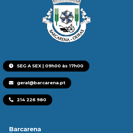
SEG A SEX | 09h00 às 17h00
geral@barcarena.pt
214 226 980
Barcarena