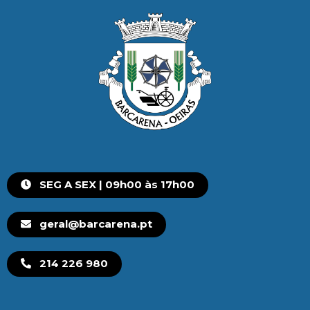
SEG A SEX | 09h00 às 17h00
geral@barcarena.pt
214 226 980