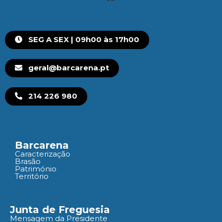
SEG A SEX | 09h00 às 17h00
geral@barcarena.pt
214 226 980
Barcarena
Caracterização
Brasão
Património
Território
Junta de Freguesia
Mensagem da Presidente