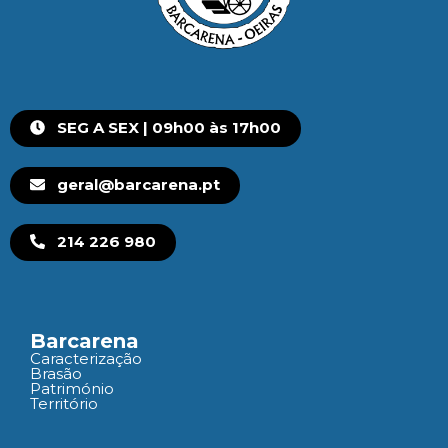
SEG A SEX | 09h00 às 17h00
geral@barcarena.pt
214 226 980
Barcarena
Caracterização
Brasão
Património
Território