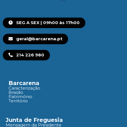
SEG A SEX | 09h00 às 17h00
geral@barcarena.pt
214 226 980
Barcarena
Caracterização
Brasão
Património
Território
Junta de Freguesia
Mensagem da Presidente