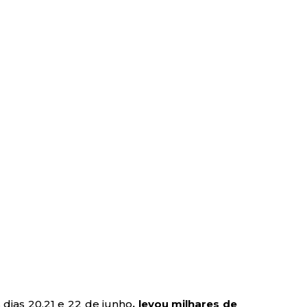
dias 20,21 e 22 de junho
, levou milhares de