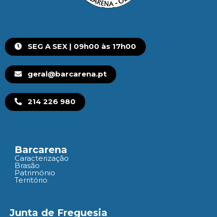
SEG A SEX | 09h00 às 17h00
geral@barcarena.pt
214 226 980
Barcarena
Caracterização
Brasão
Património
Território
Junta de Freguesia