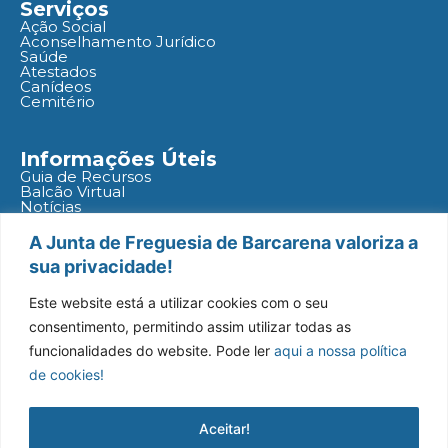
Serviços
Ação Social
Aconselhamento Jurídico
Saúde
Atestados
Canídeos
Cemitério
Informações Úteis
Guia de Recursos
Balcão Virtual
Notícias
Agenda
Políticas
A Junta de Freguesia de Barcarena valoriza a
sua privacidade!
Redes Socias
Este website está a utilizar cookies com o seu
consentimento, permitindo assim utilizar todas as
funcionalidades do website. Pode ler
aqui a nossa política
de cookies!
Aceitar!
Todos os Direitos Reservados
© 2026 Freguesia de Barcarena