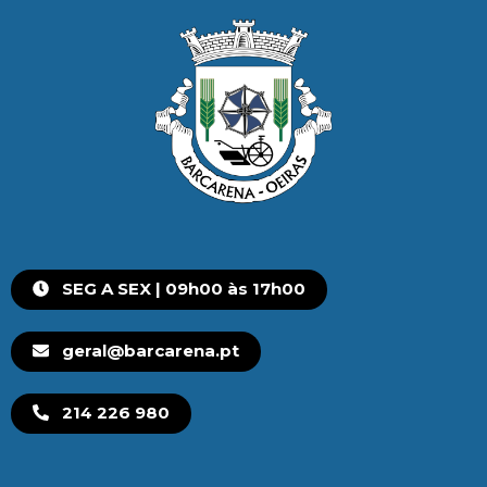
SEG A SEX | 09h00 às 17h00
geral@barcarena.pt
214 226 980