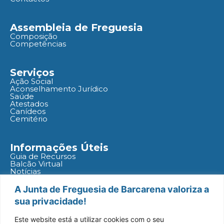
Assembleia de Freguesia
Composição
Competências
Serviços
Ação Social
Aconselhamento Jurídico
Saúde
Atestados
Canídeos
Cemitério
Informações Úteis
Guia de Recursos
Balcão Virtual
Notícias
Agenda
Políticas
A Junta de Freguesia de Barcarena valoriza a
sua privacidade!
Redes Socias
Este website está a utilizar cookies com o seu