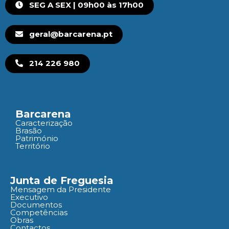
SEG A SEX | 09h00 às 17h00
geral@barcarena.pt
214 226 980
Barcarena
Caracterização
Brasão
Património
Território
Junta de Freguesia
Mensagem da Presidente
Executivo
Documentos
Competências
Obras
Contactos