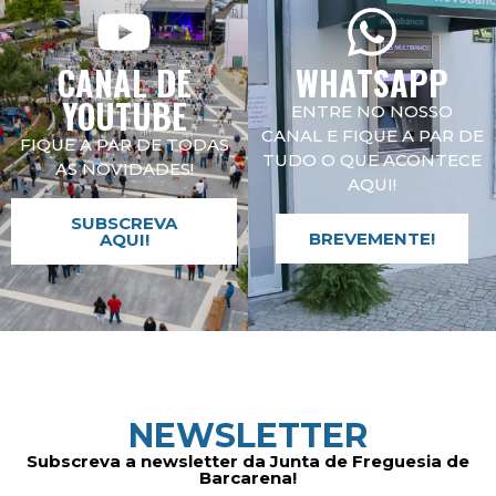
CANAL DE
WHATSAPP
YOUTUBE
ENTRE NO NOSSO
CANAL E FIQUE A PAR DE
FIQUE A PAR DE TODAS
TUDO O QUE ACONTECE
AS NOVIDADES!
AQUI!
SUBSCREVA
BREVEMENTE!
AQUI!
NEWSLETTER
Subscreva a newsletter da Junta de Freguesia de
Barcarena!