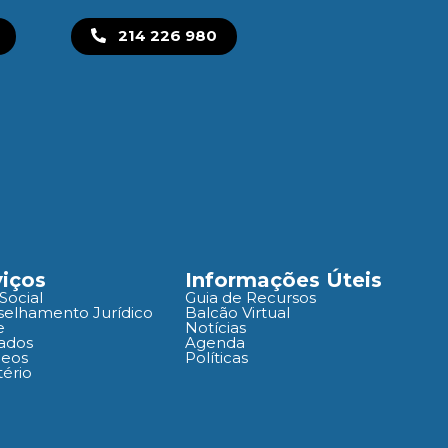
214 226 980
viços
Informações Úteis
Social
Guia de Recursos
elhamento Jurídico
Balcão Virtual
e
Notícias
ados
Agenda
deos
Políticas
ério