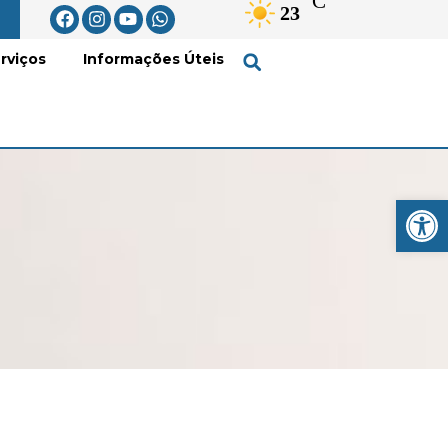
°C
23
rviços
Informações Úteis
Open