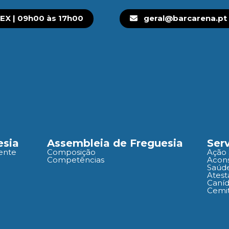
EX | 09h00 às 17h00
geral@barcarena.pt
esia
Assembleia de Freguesia
Ser
ente
Composição
Ação 
Competências
Acons
Saúd
Atest
Caní
Cemit