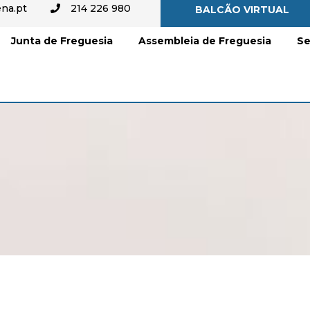
na.pt
214 226 980
BALCÃO VIRTUAL
Junta de Freguesia
Assembleia de Freguesia
Se